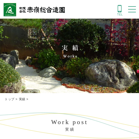
実績
トップ
>
実績
>
Work post
実 績