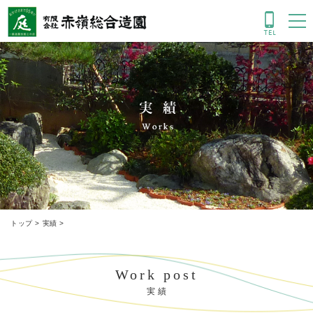
実績
トップ
>
実績
>
Work post
実 績