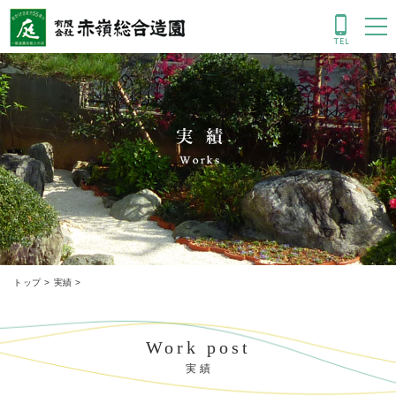
実績
トップ
>
実績
>
Work post
実 績