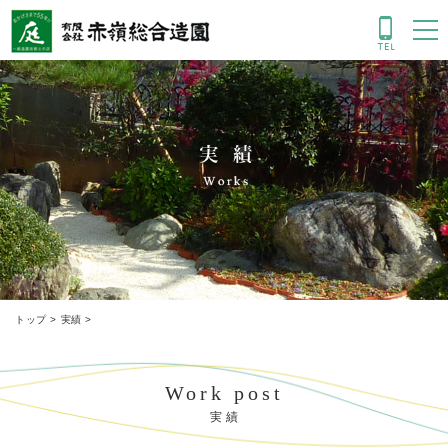
実績
トップ
>
実績
>
Work post
実 績